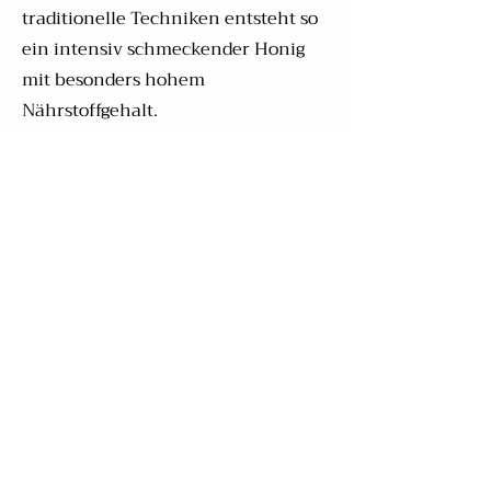
traditionelle Techniken entsteht so
ein intensiv schmeckender Honig
mit besonders hohem
Nährstoffgehalt.
Wissenswertes über die Biene:
Für ein 500 Gramm-Glas Honig
müssen die Bienen eine
Gesamtstrecke von rund 100.000
Kilometern zurücklegen. Da eine
einzelne Biene nur etwa 10 Gramm
Honig im Laufe ihres Lebens
sammelt, braucht es eine enorme
Gemeinschaftsleistung von
tausenden von Bienen um diesen