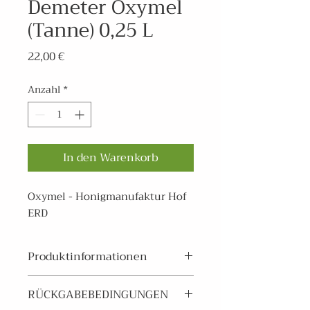
Demeter Oxymel
(Tanne) 0,25 L
Preis
22,00 €
Anzahl
*
In den Warenkorb
Oxymel - Honigmanufaktur Hof
ERD
Produktinformationen
Enthält:
RÜCKGABEBEDINGUNGEN
Honig, Apfelessig, Kräuter